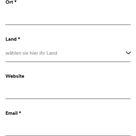
Ort *
Architekt
Einkauf
Land *
wählen sie hier ihr Land
Afghanistan
Website
Åland Islands
Albania
Algeria
Email *
American Samoa
Andorra