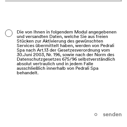
Bangladesh
Barbados
Belarus
Die von Ihnen in folgendem Modul angegebenen
und versandten Daten, welche Sie aus freien
Belgium
Stücken zur Aktivierung des gewünschten
Services übermittelt haben, werden von Pedrali
Belize
Spa nach Art.13 der Gesetzesverordnung vom
30.Juni 2003, Nr. 196, sowie nach der Norm des
Datenschutzgesetzes 675/96 selbstverständlich
Benin
absolut vertraulich und in jedem Falle
ausschließlich innerhalb von Pedrali Spa
Bermuda
behandelt.
Bhutan
Bolivia (Plurinational State of)
Bonaire, Sint Eustatius and Saba
Bosnia and Herzegovina
senden
Botswana