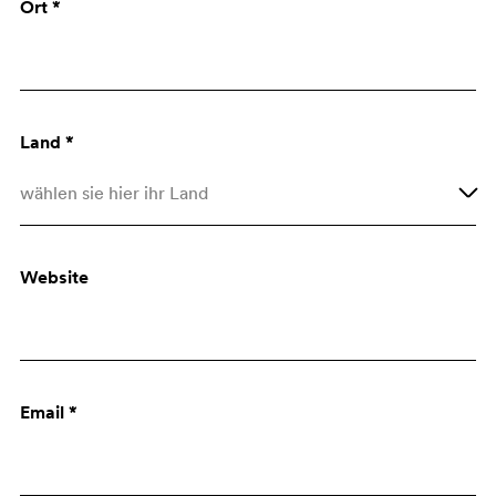
Ort *
Architekt
Einkauf
Land *
wählen sie hier ihr Land
Afghanistan
Website
Åland Islands
Albania
Algeria
Email *
American Samoa
Andorra