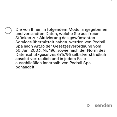
Bangladesh
Barbados
Belarus
Die von Ihnen in folgendem Modul angegebenen
und versandten Daten, welche Sie aus freien
Belgium
Stücken zur Aktivierung des gewünschten
Services übermittelt haben, werden von Pedrali
Belize
Spa nach Art.13 der Gesetzesverordnung vom
30.Juni 2003, Nr. 196, sowie nach der Norm des
Datenschutzgesetzes 675/96 selbstverständlich
Benin
absolut vertraulich und in jedem Falle
ausschließlich innerhalb von Pedrali Spa
Bermuda
behandelt.
Bhutan
Bolivia (Plurinational State of)
Bonaire, Sint Eustatius and Saba
Bosnia and Herzegovina
senden
Botswana