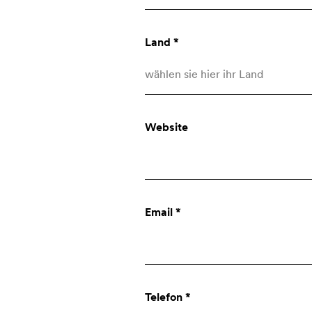
Land *
wählen sie hier ihr Land
Afghanistan
Website
Åland Islands
Albania
Über uns
Algeria
Email *
American Samoa
Firma
Andorra
Angola
Innovation
Telefon *
Anguilla