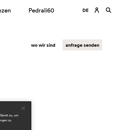
nzen
Pedrali60
DE
EN
ES
wo wir sind
anfrage senden
FR
IT
RU
 Gerät zu, um
ungen zu