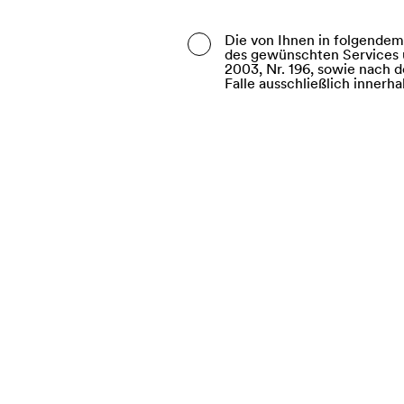
Belarus
Die von Ihnen in folgende
des gewünschten Services 
Belgium
2003, Nr. 196, sowie nach 
Falle ausschließlich innerh
Belize
Benin
Bermuda
Bhutan
Bolivia (Plurinational Stat
Bonaire, Sint Eustatius a
Bosnia and Herzegovina
Botswana
Bouvet Island
Brazil