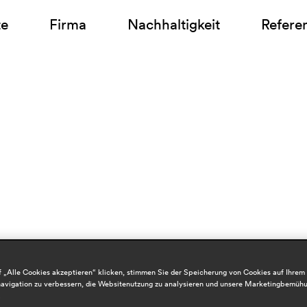
te
Firma
Nachhaltigkeit
Refere
 „Alle Cookies akzeptieren“ klicken, stimmen Sie der Speicherung von Cookies auf Ihrem
avigation zu verbessern, die Websitenutzung zu analysieren und unsere Marketingbemüh
.