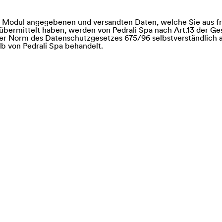
m Modul angegebenen und versandten Daten, welche Sie aus fr
übermittelt haben, werden von Pedrali Spa nach Art.13 der G
der Norm des Datenschutzgesetzes 675/96 selbstverständlich a
alb von Pedrali Spa behandelt.
e of)
nd Saba