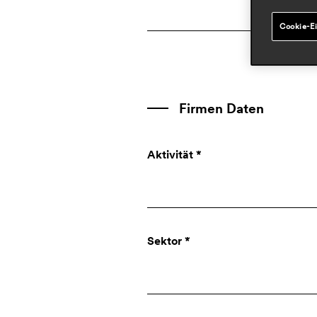
Cookie-Ei
Firmen Daten
Aktivität *
Unternehmen
Sektor *
Designer
Presse
Privat