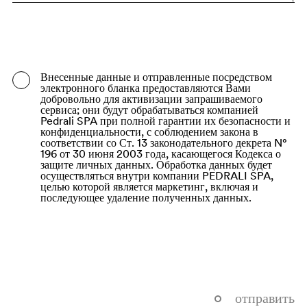
Bangladesh
Barbados
Belarus
Внесенные данные и отправленные посредством
электронного бланка предоставляются Вами
Belgium
добровольно для активизации запрашиваемого
сервиса; они будут обрабатываться компанией
Belize
Pedrali SPA при полной гарантии их безопасности и
конфиденциальности, с соблюдением закона в
соответствии со Ст. 13 законодательного декрета N°
Benin
196 от 30 июня 2003 года, касающегося Кодекса о
защите личных данных. Обработка данных будет
Bermuda
осуществляться внутри компании PEDRALI SPA,
целью которой является маркетинг, включая и
Bhutan
последующее удаление полученных данных.
Bolivia (Plurinational State of)
Bonaire, Sint Eustatius and Saba
Bosnia and Herzegovina
Botswana
отправить