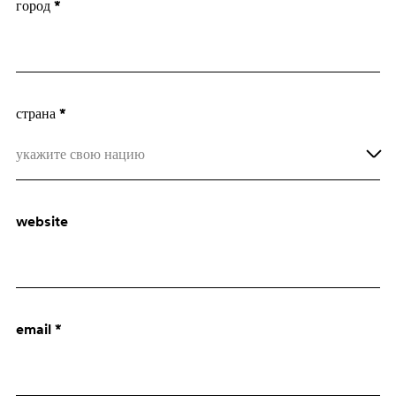
город *
Архитектор
Отдел закупок
страна *
укажите свою нацию
Afghanistan
website
Åland Islands
Albania
Algeria
email *
American Samoa
Andorra