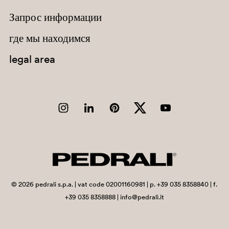
Запрос информации
Chad
Chile
где мы находимся
China
legal area
Christmas Island
Cocos (Keeling) Islands
Colombia
Comoros
Congo
Congo, Democratic Republic of the
Cook Islands
©
2026
pedrali s.p.a. | vat code 02001160981 | p. +39 035 8358840 | f.
+39 035 8358888 | info@pedrali.it
Costa Rica
Côte d'Ivoire