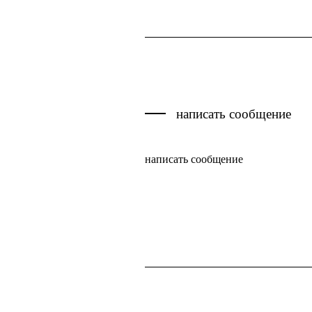
Antarctica
made in Italy
Antigua and Barbuda
Antille Olandesi
designers
Argentina
Armenia
написать сообщение
Aruba
написать сообщение
Australia
Austria
Azerbaijan
Bahamas
Bahrain
Bangladesh
Barbados