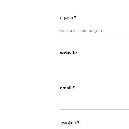
страна *
укажите свою нацию
Afghanistan
website
Åland Islands
Albania
О нас
Algeria
email *
American Samoa
company
Andorra
Angola
innovation
телефон *
Anguilla