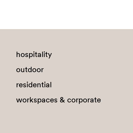
British Indian Ocean Terr
Brunei Darussalam
Bulgaria
Burkina Faso
Burundi
hospitality
Cabo Verde
outdoor
Cambodia
Cameroon
residential
Canada
workspaces & corporate
Cayman Islands
Central African Republic
Chad