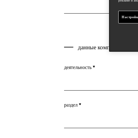
рекламе и ан
Настройк
данные компании
деятельность *
Предприятие
раздел *
Дизайнеры
Пресса
Частное лицо