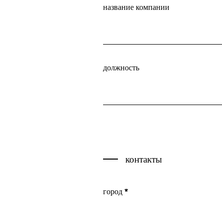
Частные интерьеры
название компании
Общественные интерьеры
Офисы
Отельеры
должность
Прочее
Владелец
Менеджер шоу рума
контакты
Продавец
Дизайнер интерьера
город *
Архитектор
Отдел закупок