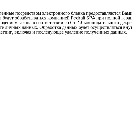
ленные посредством электронного бланка предоставляются Вами
и будут обрабатываться компанией Pedrali SPA при полной гара
дением закона в соответствии со Ст. 13 законодательного декре
ите личных данных. Обработка данных будет осуществляться вн
кетинг, включая и последующее удаление полученных данных.
e of)
nd Saba