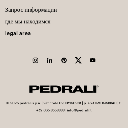
Запрос информации
Chad
Chile
где мы находимся
China
legal area
Christmas Island
Cocos (Keeling) Islands
Colombia
Comoros
Congo
Congo, Democratic Republic of the
Cook Islands
©
2026
pedrali s.p.a. | vat code 02001160981 | p. +39 035 8358840 | f.
+39 035 8358888 | info@pedrali.it
Costa Rica
Côte d'Ivoire