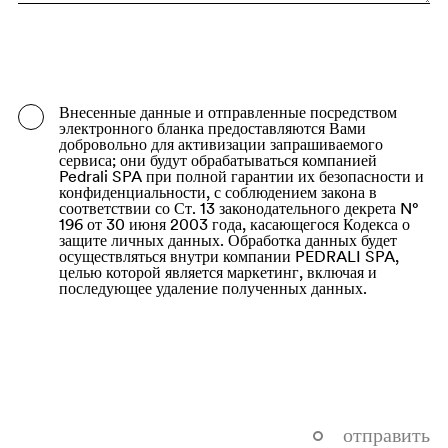
Bangladesh
Barbados
Belarus
Внесенные данные и отправленные посредством
электронного бланка предоставляются Вами
Belgium
добровольно для активизации запрашиваемого
сервиса; они будут обрабатываться компанией
Belize
Pedrali SPA при полной гарантии их безопасности и
конфиденциальности, с соблюдением закона в
соответствии со Ст. 13 законодательного декрета N°
Benin
196 от 30 июня 2003 года, касающегося Кодекса о
защите личных данных. Обработка данных будет
Bermuda
осуществляться внутри компании PEDRALI SPA,
целью которой является маркетинг, включая и
Bhutan
последующее удаление полученных данных.
Bolivia (Plurinational State of)
Bonaire, Sint Eustatius and Saba
Bosnia and Herzegovina
Botswana
отправить