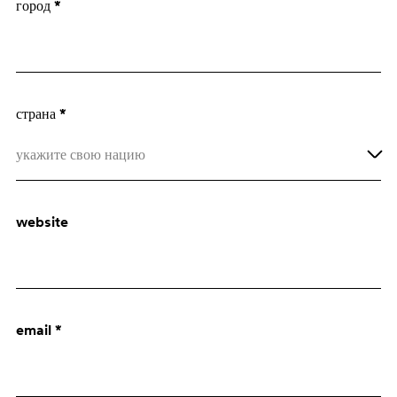
город *
Архитектор
Отдел закупок
страна *
укажите свою нацию
Afghanistan
website
Åland Islands
Albania
Algeria
email *
American Samoa
Andorra