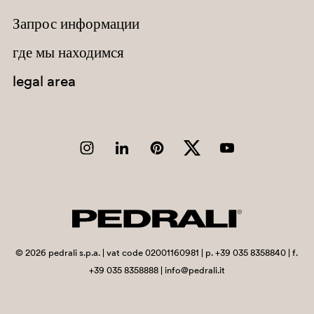
Запрос информации
Chad
Chile
где мы находимся
China
legal area
Christmas Island
Cocos (Keeling) Islands
Colombia
Comoros
Congo
Congo, Democratic Republic of the
Cook Islands
©
2026
pedrali s.p.a. | vat code 02001160981 | p. +39 035 8358840 | f.
+39 035 8358888 | info@pedrali.it
Costa Rica
Côte d'Ivoire