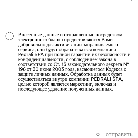
Bangladesh
Barbados
Belarus
Внесенные данные и отправленные посредством
электронного бланка предоставляются Вами
Belgium
добровольно для активизации запрашиваемого
сервиса; они будут обрабатываться компанией
Belize
Pedrali SPA при полной гарантии их безопасности и
конфиденциальности, с соблюдением закона в
соответствии со Ст. 13 законодательного декрета N°
Benin
196 от 30 июня 2003 года, касающегося Кодекса о
защите личных данных. Обработка данных будет
Bermuda
осуществляться внутри компании PEDRALI SPA,
целью которой является маркетинг, включая и
Bhutan
последующее удаление полученных данных.
Bolivia (Plurinational State of)
Bonaire, Sint Eustatius and Saba
Bosnia and Herzegovina
Botswana
отправить