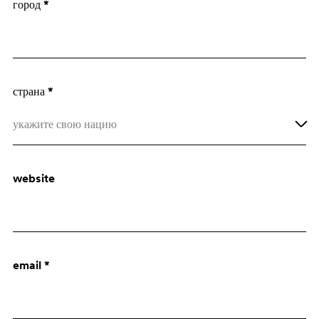
город *
Архитектор
Отдел закупок
страна *
укажите свою нацию
Afghanistan
website
Åland Islands
Albania
Algeria
email *
American Samoa
Andorra