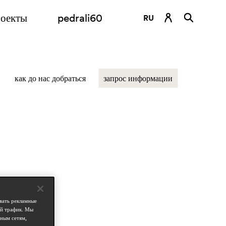
оекты
pedrali60
RU
DE
EN
как до нас добраться
запрос информации
ES
FR
IT
вать рекламные
ой трафик. Мы
ным сетям,