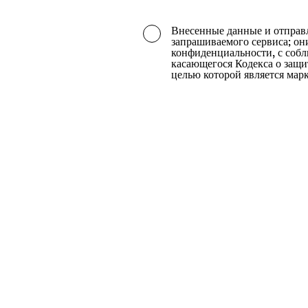
Belarus
Внесенные данные и отправ
запрашиваемого сервиса; он
Belgium
конфиденциальности, с соблю
касающегося Кодекса о защ
Belize
целью которой является мар
Benin
Bermuda
Bhutan
Bolivia (Plurinational Stat
Bonaire, Sint Eustatius a
Bosnia and Herzegovina
Botswana
Bouvet Island
Brazil