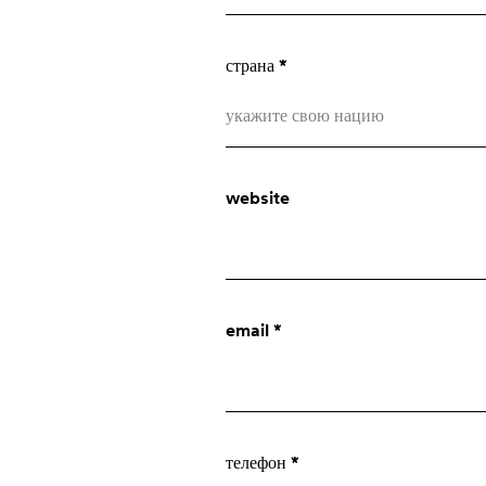
страна *
укажите свою нацию
Afghanistan
website
Åland Islands
Albania
О нас
Algeria
email *
American Samoa
company
Andorra
Angola
innovation
телефон *
Anguilla