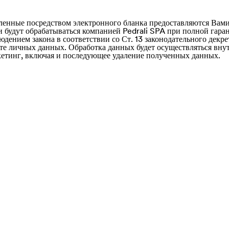
ленные посредством электронного бланка предоставляются Вами
и будут обрабатываться компанией Pedrali SPA при полной гара
дением закона в соответствии со Ст. 13 законодательного декре
ите личных данных. Обработка данных будет осуществляться вн
кетинг, включая и последующее удаление полученных данных.
e of)
nd Saba