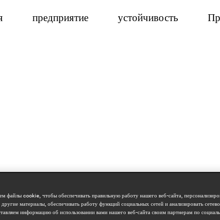
я
предприятие
устойчивость
Пр
м файлы cookie, чтобы обеспечивать правильную работу нашего веб-сайта, персонализиро
 другие материалы, обеспечивать работу функций социальных сетей и анализировать сетев
тавляем информацию об использовании вами нашего веб-сайта своим партнерам по социаль