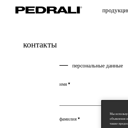
продукци
контакты
персональные данные
имя *
Мы используе
фамилия *
объявления и
также предос