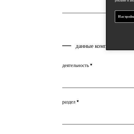
рекламе и ан
Настройк
данные компании
деятельность *
Предприятие
раздел *
Дизайнеры
Пресса
Частное лицо