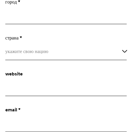
город *
Архитектор
Отдел закупок
страна *
укажите свою нацию
Afghanistan
website
Åland Islands
Albania
Algeria
email *
American Samoa
Andorra