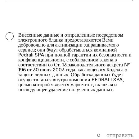
Bangladesh
Barbados
Belarus
Внесенные данные и отправленные посредством
электронного бланка предоставляются Вами
Belgium
добровольно для активизации запрашиваемого
сервиса; они будут обрабатываться компанией
Belize
Pedrali SPA при полной гарантии их безопасности и
конфиденциальности, с соблюдением закона в
соответствии со Ст. 13 законодательного декрета N°
Benin
196 от 30 июня 2003 года, касающегося Кодекса о
защите личных данных. Обработка данных будет
Bermuda
осуществляться внутри компании PEDRALI SPA,
целью которой является маркетинг, включая и
Bhutan
последующее удаление полученных данных.
Bolivia (Plurinational State of)
Bonaire, Sint Eustatius and Saba
Bosnia and Herzegovina
Botswana
отправить