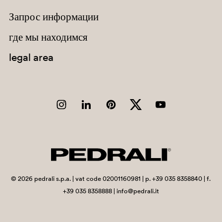
Запрос информации
Chad
Chile
где мы находимся
China
legal area
Christmas Island
Cocos (Keeling) Islands
Colombia
Comoros
Congo
Congo, Democratic Republic of the
Cook Islands
©
2026
pedrali s.p.a. | vat code 02001160981 | p. +39 035 8358840 | f.
+39 035 8358888 | info@pedrali.it
Costa Rica
Côte d'Ivoire