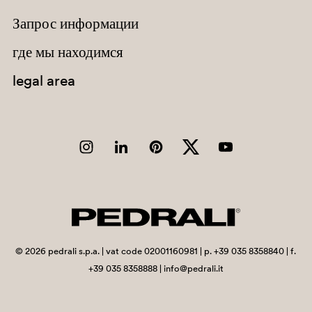
Запрос информации
Chad
Chile
где мы находимся
China
legal area
Christmas Island
Cocos (Keeling) Islands
Colombia
Comoros
Congo
Congo, Democratic Republic of the
Cook Islands
©
2026
pedrali s.p.a. | vat code 02001160981 | p. +39 035 8358840 | f.
+39 035 8358888 | info@pedrali.it
Costa Rica
Côte d'Ivoire