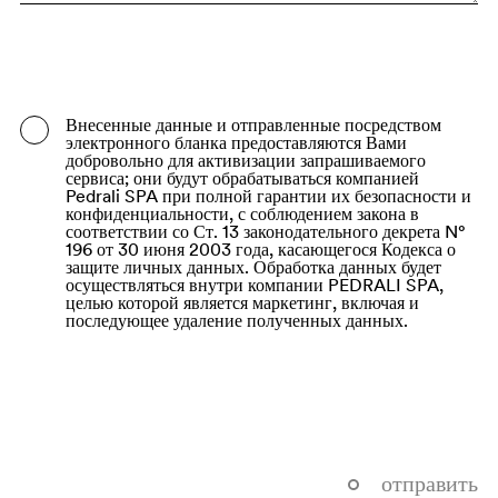
Bangladesh
Barbados
Belarus
Внесенные данные и отправленные посредством
электронного бланка предоставляются Вами
Belgium
добровольно для активизации запрашиваемого
сервиса; они будут обрабатываться компанией
Belize
Pedrali SPA при полной гарантии их безопасности и
конфиденциальности, с соблюдением закона в
соответствии со Ст. 13 законодательного декрета N°
Benin
196 от 30 июня 2003 года, касающегося Кодекса о
защите личных данных. Обработка данных будет
Bermuda
осуществляться внутри компании PEDRALI SPA,
целью которой является маркетинг, включая и
Bhutan
последующее удаление полученных данных.
Bolivia (Plurinational State of)
Bonaire, Sint Eustatius and Saba
Bosnia and Herzegovina
Botswana
отправить