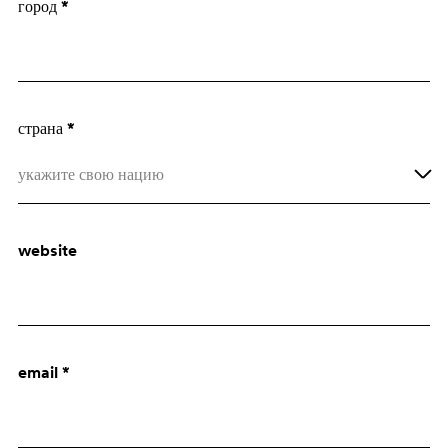
город *
Архитектор
Отдел закупок
страна *
укажите свою нацию
Afghanistan
website
Åland Islands
Albania
Algeria
email *
American Samoa
Andorra