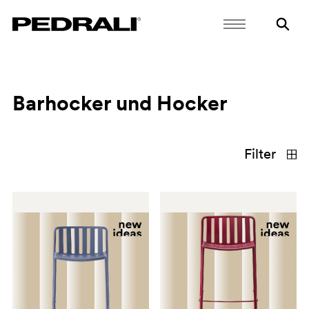
Barhocker und Hocker
Filter
materialien
typen
Bestätigen
Auswahl löschen
Aluminium
Edelstahl