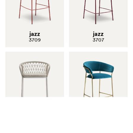
jazz
jazz
3709
3707
panarea
jazz
3678
3718