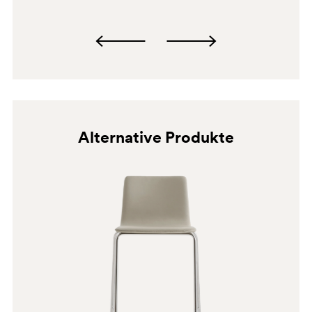
E06
C60
A93
Alternative Produkte
CR
G69
G181
E02