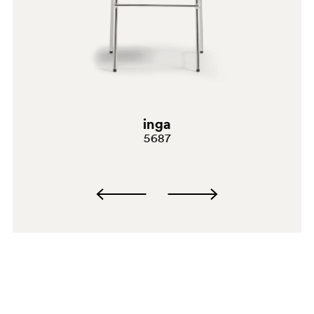
C61
A94
inga
5687
G190
G185
E07
C90