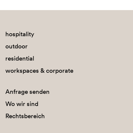
A95
hospitality
outdoor
residential
G191
workspaces & corporate
G183
E08
Anfrage senden
Wo wir sind
C94
Rechtsbereich
A92