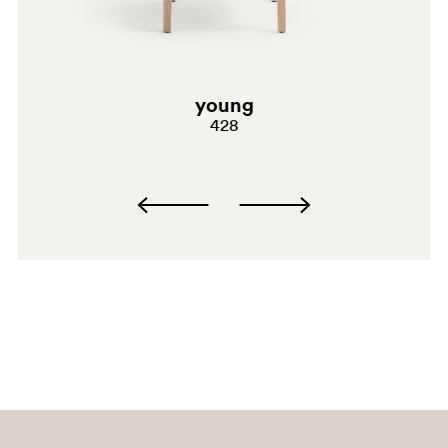
PGC
young
428
BI
G190
G185
G233
C90
A95
PSA