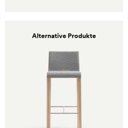
C60
A93
PLA
Alternative Produkte
W
G69
G181
G232
C61
A94