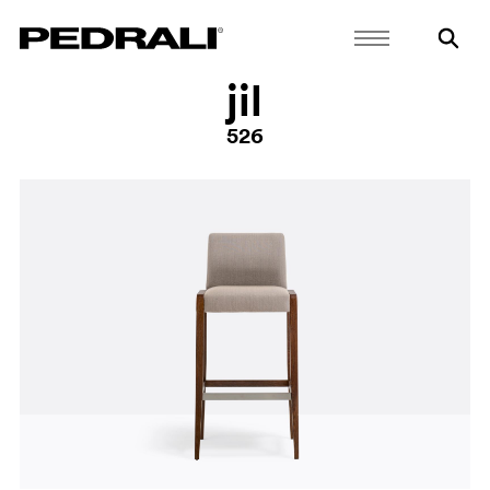
jil
526