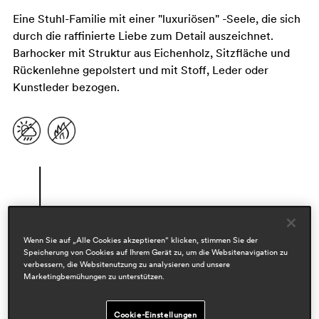
Eine Stuhl-Familie mit einer "luxuriösen" -Seele, die sich
durch die raffinierte Liebe zum Detail auszeichnet.
Barhocker mit Struktur aus Eichenholz, Sitzfläche und
Rückenlehne gepolstert und mit Stoff, Leder oder
Kunstleder bezogen.
Wenn Sie auf „Alle Cookies akzeptieren“ klicken, stimmen Sie der
Speicherung von Cookies auf Ihrem Gerät zu, um die Websitenavigation zu
verbessern, die Websitenutzung zu analysieren und unsere
Designers
Marketingbemühungen zu unterstützen.
enrico franzolini
Cookie-Einstellungen
Bereiche