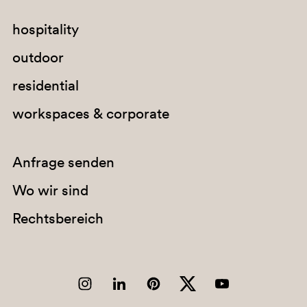
hospitality
outdoor
GC
residential
G191
workspaces & corporate
G183
G234
Anfrage senden
Wo wir sind
C94
Rechtsbereich
A92
PGA