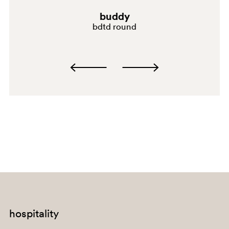
buddy
bdtd round
VE050E
hospitality