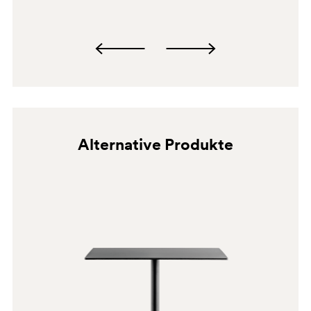
BI200E
LU
Alternative Produkte
BI300
BI300E