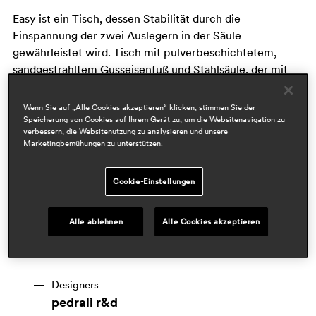
Easy ist ein Tisch, dessen Stabilität durch die
Einspannung der zwei Auslegern in der Säule
gewährleistet wird. Tisch mit pulverbeschichtetem,
sandgestrahltem Gusseisenfuß und Stahlsäule, der mit
Tischplatten in verschiedenen Größen und
Ausführungen kombiniert werden kann.
Wenn Sie auf „Alle Cookies akzeptieren“ klicken, stimmen Sie der
Speicherung von Cookies auf Ihrem Gerät zu, um die Websitenavigation zu
verbessern, die Websitenutzung zu analysieren und unsere
Marketingbemühungen zu unterstützen.
Cookie-Einstellungen
Alle ablehnen
Alle Cookies akzeptieren
Designers
pedrali r&d