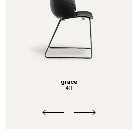
SA100
grace
NE
411