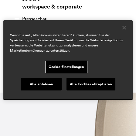
workspace & corporate
Presseschau
proyecto contract
sept 2020, spain
Wenn Sie auf „Alle Cookies akzeptieren“ klicken, stimmen Sie der
design lifestyle
Speicherung von Cookies auf Ihrem Gerät zu, um die Websitenavigation zu
verbessern, die Websitenutzung zu analysieren und unsere
may 2020, italy
Marketingbemühungen zu unterstützen.
Cookie-Einstellungen
Alle ablehnen
Alle Cookies akzeptieren