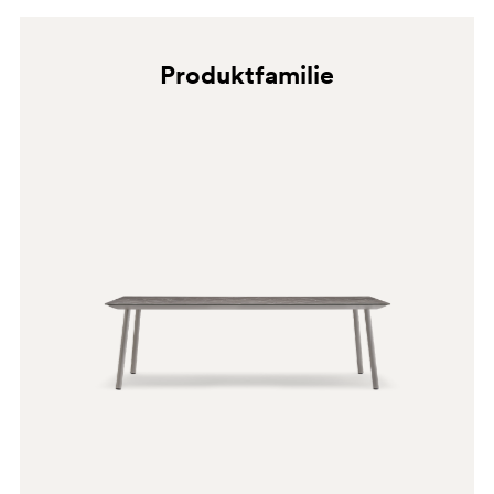
SA
Produktfamilie
BI200
GR