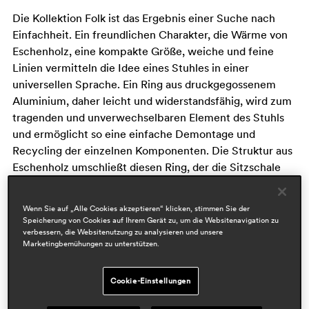
Die Kollektion Folk ist das Ergebnis einer Suche nach
Einfachheit. Ein freundlichen Charakter, die Wärme von
Eschenholz, eine kompakte Größe, weiche und feine
Linien vermitteln die Idee eines Stuhles in einer
universellen Sprache. Ein Ring aus druckgegossenem
Aluminium, daher leicht und widerstandsfähig, wird zum
tragenden und unverwechselbaren Element des Stuhls
und ermöglicht so eine einfache Demontage und
Recycling der einzelnen Komponenten. Die Struktur aus
Eschenholz umschließt diesen Ring, der die Sitzschale
aus Eschenholz-Multiplex exakt umrandet. Die
Rückenlehne aus gebogenem Multiplex bietet
Wenn Sie auf „Alle Cookies akzeptieren“ klicken, stimmen Sie der
umhüllenden Komfort.
Speicherung von Cookies auf Ihrem Gerät zu, um die Websitenavigation zu
verbessern, die Websitenutzung zu analysieren und unsere
Marketingbemühungen zu unterstützen.
Cookie-Einstellungen