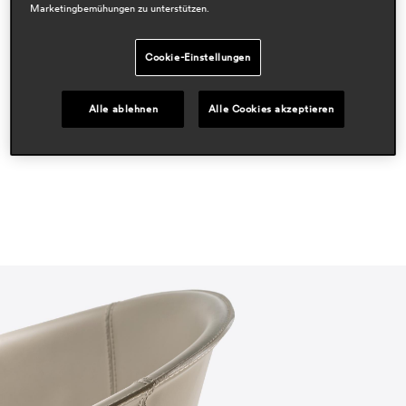
Marketingbemühungen zu unterstützen.
Designers
claudio dondoli & marco pocci
Cookie-Einstellungen
Bereiche
workspace & corporate
Alle ablehnen
Alle Cookies akzeptieren
residential