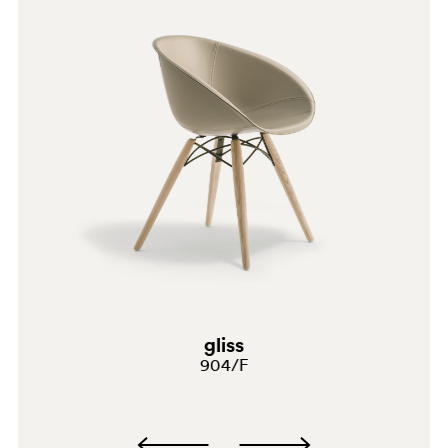
LU
gliss
904/F
F01