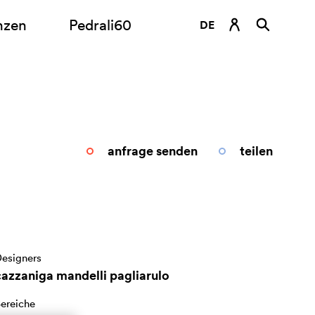
nzen
Pedrali60
DE
EN
ES
FR
IT
anfrage senden
teilen
RU
esigners
cazzaniga mandelli pagliarulo
ereiche