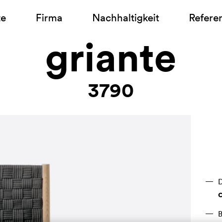
te
Firma
Nachhaltigkeit
Refere
griante
3790
D
B