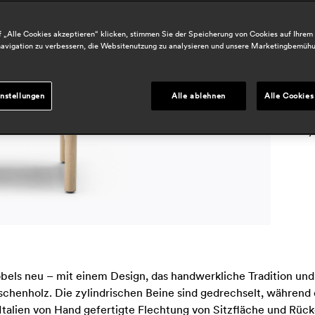
h
P
 „Alle Cookies akzeptieren“ klicken, stimmen Sie der Speicherung von Cookies auf Ihrem
avigation zu verbessern, die Websitenutzung zu analysieren und unsere Marketingbemüh
d
.
j
nstellungen
Alle ablehnen
Alle Cookies
j
i
j
bels neu – mit einem Design, das handwerkliche Tradition und i
henholz. Die zylindrischen Beine sind gedrechselt, während di
n Italien von Hand gefertigte Flechtung von Sitzfläche und Rü