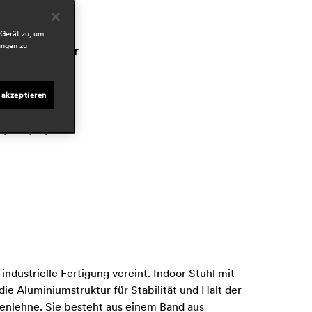
ospitality
resseschau
 Gerät zu, um
ungen zu
iseño interior
uly 2025, spain
hauser
 akzeptieren
uly 2025, germany
nterni
uly 2025, italy
ndustrielle Fertigung vereint. Indoor Stuhl mit
e Aluminiumstruktur für Stabilität und Halt der
ckenlehne. Sie besteht aus einem Band aus