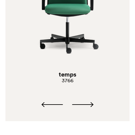
G191
G183
temps
G234
3766
C94
A92
PGA