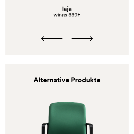
A94
laja
PGC
wings 889F
G190
Alternative Produkte
G185
G233
C90
A95
PSA