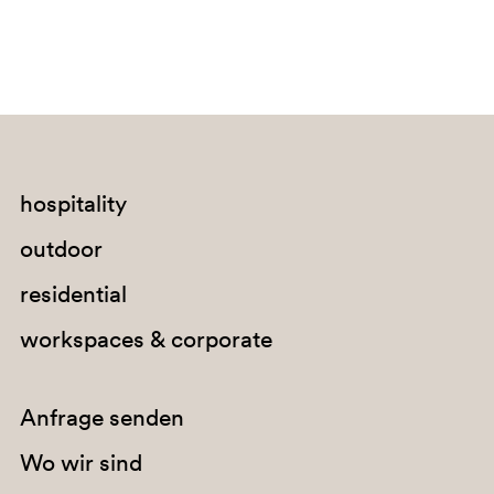
G67
G184
hospitality
G235
outdoor
C95
residential
A72
workspaces & corporate
PBE
Anfrage senden
Wo wir sind