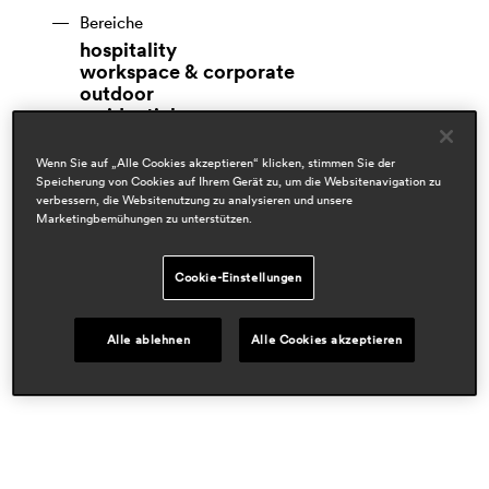
Bereiche
hospitality
workspace & corporate
outdoor
residential
Auszeichnungen
Wenn Sie auf „Alle Cookies akzeptieren“ klicken, stimmen Sie der
Speicherung von Cookies auf Ihrem Gerät zu, um die Websitenavigation zu
verbessern, die Websitenutzung zu analysieren und unsere
Marketingbemühungen zu unterstützen.
Cookie-Einstellungen
Presseschau
wallpaper
oct 2019, uk
Alle ablehnen
Alle Cookies akzeptieren
interni
may 2018, italy