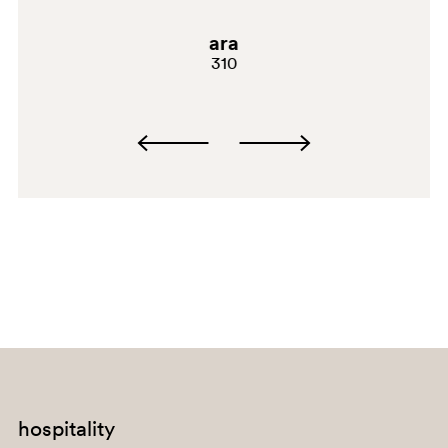
GR
ara
310
VS
hospitality