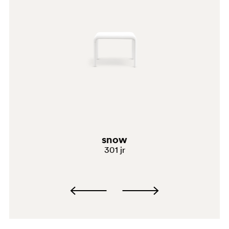
BI
snow
301 jr