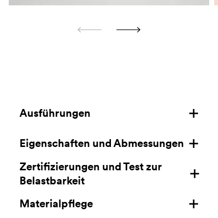
Ausführungen
Eigenschaften und Abmessungen
Struktur aus Polypropylen für den
Aussenbereich
Zertifizierungen und Test zur
Eigenschaften
Belastbarkeit
Masse mm/in
Materialpflege
Zertifizierungen
Datenblatt hier laden