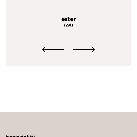
G183
ester
E08
690
C94
PGA
BI200
G67
G184
hospitality