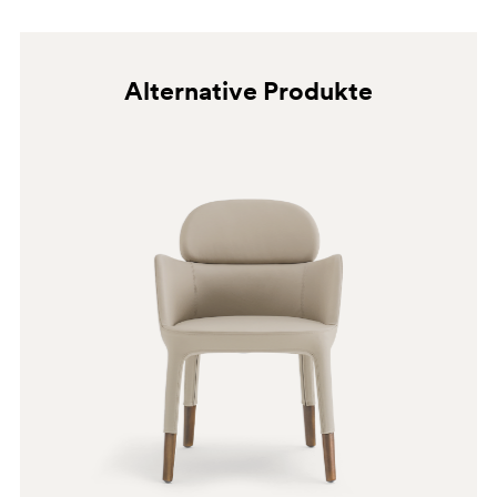
BS
G190
Alternative Produkte
G185
E07
C90
PSA
BI100
G191