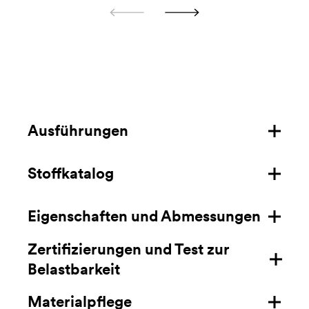
Ausführungen
Stoffkatalog
Struktur aus Stahl
Feuerhemmende Stoffe
Eigenschaften und Abmessungen
Herunterladen
feuerhemmender Samt
Zertifizierungen und Test zur
Herunterladen (nur für USA)
Eigenschaften
Samt
Belastbarkeit
Masse mm/in
feuerhemmendes Kunstleder
Materialpflege
Zertifizierungen