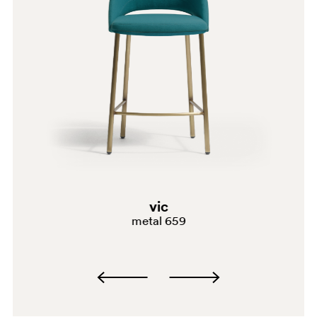
TN
G69
G181
E02
C61
PGC
vic
metal 659