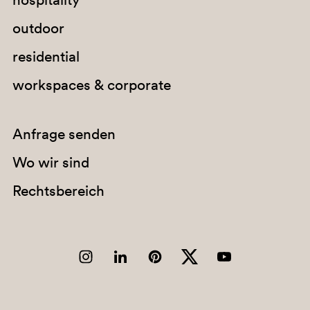
E04
outdoor
C95
residential
PBE
workspaces & corporate
Anfrage senden
Wo wir sind
Rechtsbereich
BI300
G78
H40
E03
C93