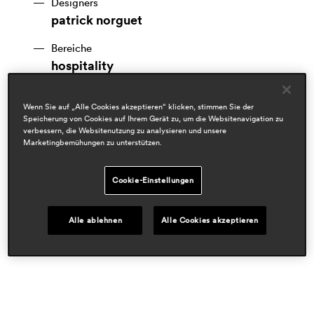
Designers
patrick norguet
Bereiche
hospitality
workspace & corporate
residential
Wenn Sie auf „Alle Cookies akzeptieren“ klicken, stimmen Sie der
Speicherung von Cookies auf Ihrem Gerät zu, um die Websitenavigation zu
Presseschau
verbessern, die Websitenutzung zu analysieren und unsere
proyecto contract
Marketingbemühungen zu unterstützen.
apr 2022, spain
platform
Cookie-Einstellungen
mar 2022, italy
proyecto contract
may 2020, spain
Alle ablehnen
Alle Cookies akzeptieren