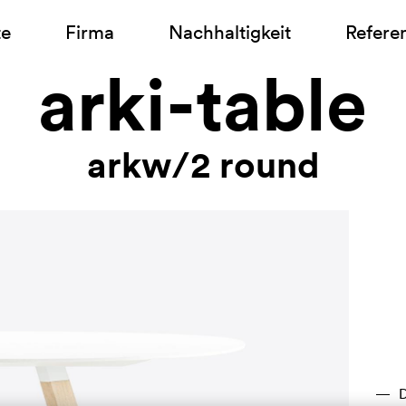
te
Firma
Nachhaltigkeit
Refere
arki-table
arkw/2 round
D