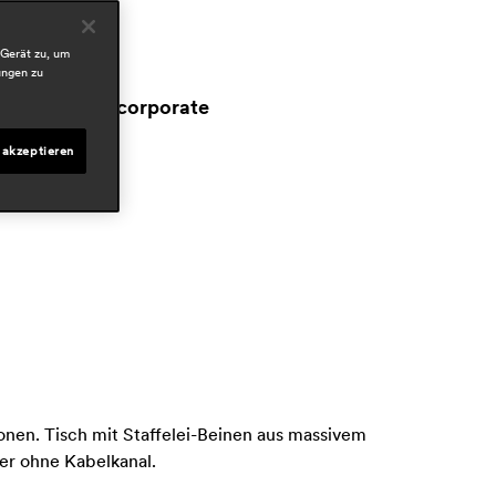
pedrali r&d
 Gerät zu, um
ereiche
ungen zu
ospitality
workspace & corporate
esidential
 akzeptieren
ationen. Tisch mit Staffelei-Beinen aus massivem
er ohne Kabelkanal.