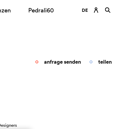
nzen
Pedrali60
DE
EN
ES
FR
IT
anfrage senden
teilen
RU
esigners