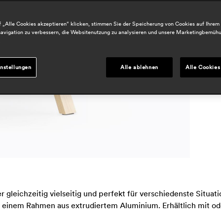
 „Alle Cookies akzeptieren“ klicken, stimmen Sie der Speicherung von Cookies auf Ihrem
B
avigation zu verbessern, die Websitenutzung zu analysieren und unsere Marketingbemüh
h
.
r
nstellungen
Alle ablehnen
Alle Cookies
ber gleichzeitig vielseitig und perfekt für verschiedenste Situ
 einem Rahmen aus extrudiertem Aluminium. Erhältlich mit od