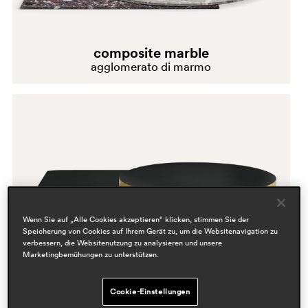
Holz
composite marble
Kompakt und Fenix
agglomerato di marmo
Laminat und Kompakt
Laminat und Melaminplatten
linoleum
Marmor und Marmor-
Wenn Sie auf „Alle Cookies akzeptieren“ klicken, stimmen Sie der
Speicherung von Cookies auf Ihrem Gerät zu, um die Websitenavigation zu
Konglomerat
verbessern, die Websitenutzung zu analysieren und unsere
Marketingbemühungen zu unterstützen.
laminate
Polypropylen und Polyethylen
fenix abs edge satine brass
Cookie-Einstellungen