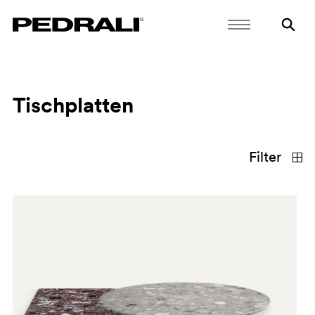
Tischplatten
Filter
materialien
typen
Bestätigen
Auswahl löschen
Glas
gres