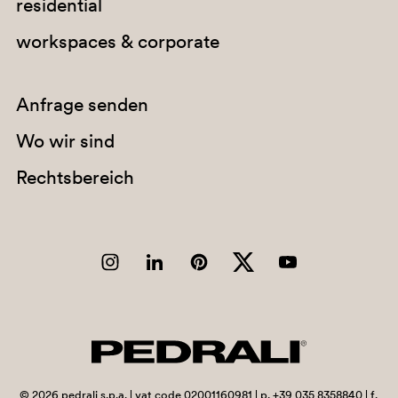
residential
workspaces & corporate
Anfrage senden
Wo wir sind
Rechtsbereich
©
2026
pedrali s.p.a. | vat code 02001160981 | p. +39 035 8358840 | f.