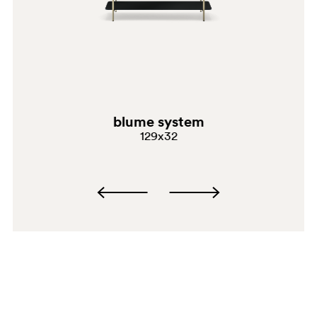
OA
blume system
3455
129x32
MPR