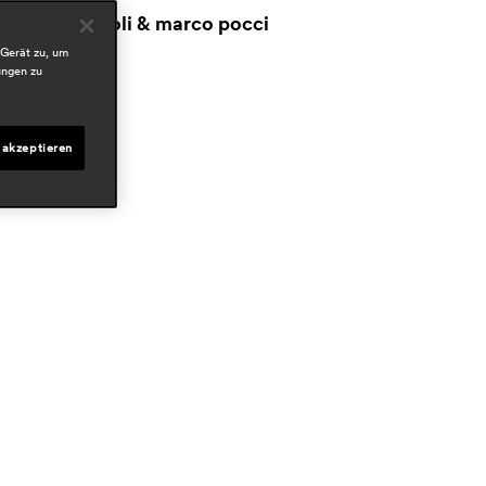
claudio dondoli & marco pocci
 Gerät zu, um
ereiche
ungen zu
ospitality
esidential
 akzeptieren