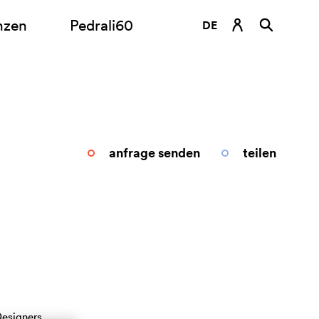
nzen
Pedrali60
DE
EN
ES
FR
IT
anfrage senden
teilen
RU
esigners