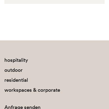
G190
C36
G185
E07
hospitality
outdoor
C90
residential
workspaces & corporate
Anfrage senden