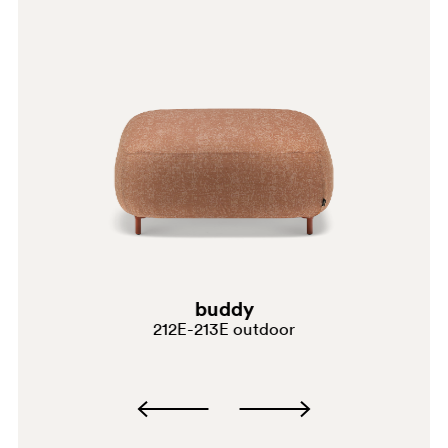
G69
C39
G181
E02
buddy
212E-213E outdoor
C61