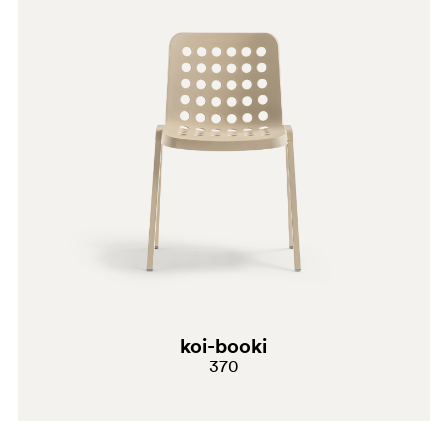
weißen Tuch entfernen. Die Wirksamkeit von
Reinigungsmitteln sollte an kleinen, nicht sichtbaren
Stellen geprü werden. Kein Scheuermittel, Konzentrat,
Lösungsmittel oder Bleichmittel verwenden. Beachten
Sie bitte, dass es sich bei diesen Vorschlägen nur um
Empfehlungen handelt, die keine vollständige
Fleckentfernung garantieren. Bitte beachten Sie immer
die techUn nettoyage régulier des tissus est
recommandé pour préserver l'aspect des revêtements
textiles et prolonger leur durée de vie.
koi-booki
370