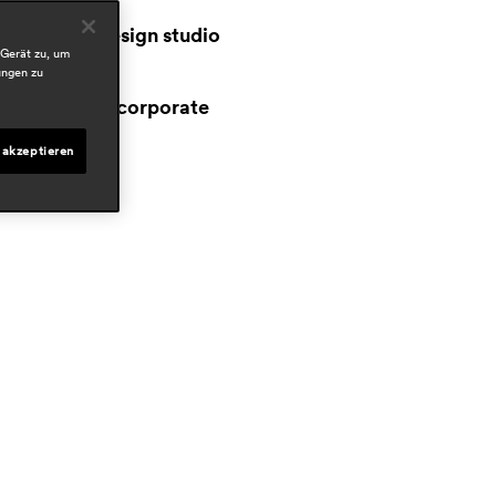
esigners
jorge pensi design studio
 Gerät zu, um
ungen zu
ereiche
workspace & corporate
 akzeptieren