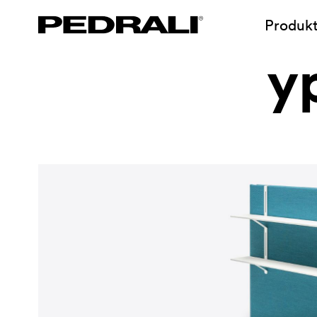
Produk
y