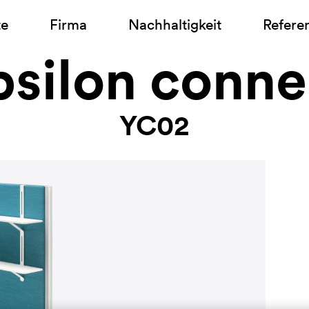
te
Firma
Nachhaltigkeit
Refere
psilon conne
YC02