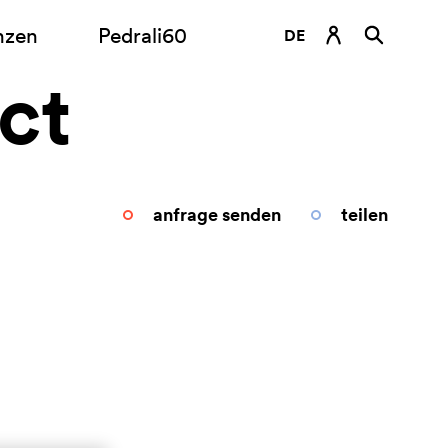
nzen
Pedrali60
DE
ct
EN
ES
FR
IT
anfrage senden
teilen
RU