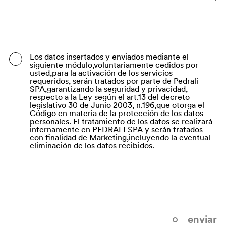
Bangladesh
Barbados
Belarus
Los datos insertados y enviados mediante el
siguiente módulo,voluntariamente cedidos por
Belgium
usted,para la activación de los servicios
requeridos, serán tratados por parte de Pedrali
Belize
SPA,garantizando la seguridad y privacidad,
respecto a la Ley según el art.13 del decreto
legislativo 30 de Junio 2003, n.196,que otorga el
Benin
Código en materia de la protección de los datos
personales. El tratamiento de los datos se realizará
Bermuda
internamente en PEDRALI SPA y serán tratados
con finalidad de Marketing,incluyendo la eventual
Bhutan
eliminación de los datos recibidos.
Bolivia (Plurinational State of)
Bonaire, Sint Eustatius and Saba
Bosnia and Herzegovina
Botswana
enviar