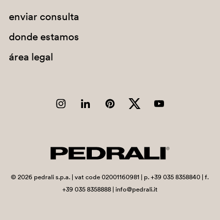
enviar consulta
Chad
Chile
donde estamos
China
área legal
Christmas Island
Cocos (Keeling) Islands
Colombia
Comoros
Congo
Congo, Democratic Republic of the
Cook Islands
©
2026
pedrali s.p.a. | vat code 02001160981 | p. +39 035 8358840 | f.
+39 035 8358888 | info@pedrali.it
Costa Rica
Côte d'Ivoire