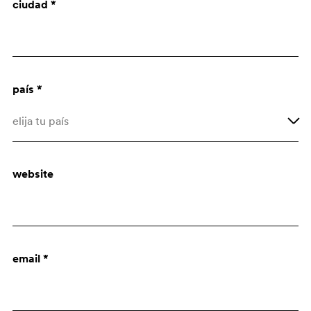
ciudad *
Arquitecto
Dept. de compras
país *
elija tu país
Afghanistan
website
Åland Islands
Albania
Algeria
email *
American Samoa
Andorra