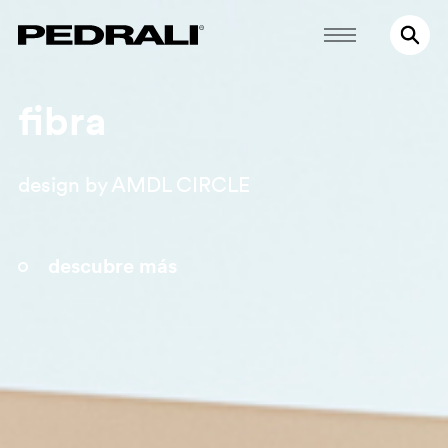
fibra
design by AMDL CIRCLE
descubre más