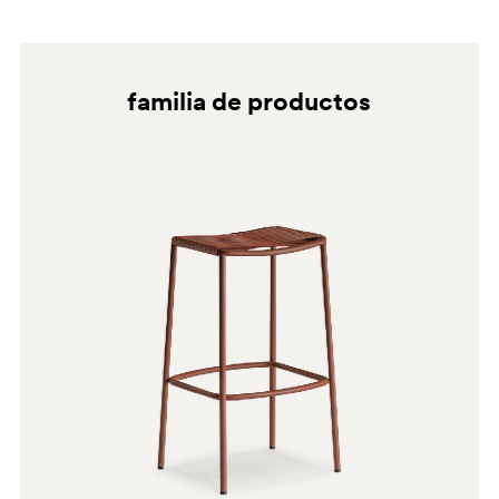
granulados y disolventes en general.
MI
familia de productos
TE200E
TE2