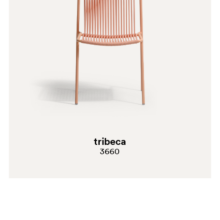
VE300E
tribeca
3660