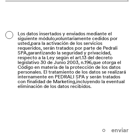
Bangladesh
Barbados
Belarus
Los datos insertados y enviados mediante el
siguiente módulo,voluntariamente cedidos por
Belgium
usted,para la activación de los servicios
requeridos, serán tratados por parte de Pedrali
Belize
SPA,garantizando la seguridad y privacidad,
respecto a la Ley según el art.13 del decreto
legislativo 30 de Junio 2003, n.196,que otorga el
Benin
Código en materia de la protección de los datos
personales. El tratamiento de los datos se realizará
Bermuda
internamente en PEDRALI SPA y serán tratados
con finalidad de Marketing,incluyendo la eventual
Bhutan
eliminación de los datos recibidos.
Bolivia (Plurinational State of)
Bonaire, Sint Eustatius and Saba
Bosnia and Herzegovina
Botswana
enviar