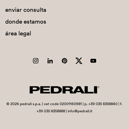
enviar consulta
Chad
Chile
donde estamos
China
área legal
Christmas Island
Cocos (Keeling) Islands
Colombia
Comoros
Congo
Congo, Democratic Republic of the
Cook Islands
©
2026
pedrali s.p.a. | vat code 02001160981 | p. +39 035 8358840 | f.
+39 035 8358888 | info@pedrali.it
Costa Rica
Côte d'Ivoire