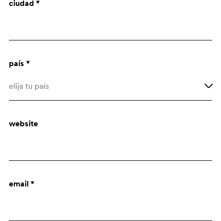
ciudad *
Arquitecto
Dept. de compras
país *
elija tu país
Afghanistan
website
Åland Islands
Albania
Algeria
email *
American Samoa
Andorra