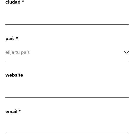
ciudad *
Arquitecto
Dept. de compras
país *
elija tu país
Afghanistan
website
Åland Islands
Albania
Algeria
email *
American Samoa
Andorra