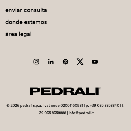
enviar consulta
Chad
Chile
donde estamos
China
área legal
Christmas Island
Cocos (Keeling) Islands
Colombia
Comoros
Congo
Congo, Democratic Republic of the
Cook Islands
©
2026
pedrali s.p.a. | vat code 02001160981 | p. +39 035 8358840 | f.
+39 035 8358888 | info@pedrali.it
Costa Rica
Côte d'Ivoire