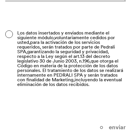
Bangladesh
Barbados
Belarus
Los datos insertados y enviados mediante el
siguiente módulo,voluntariamente cedidos por
Belgium
usted,para la activación de los servicios
requeridos, serán tratados por parte de Pedrali
Belize
SPA,garantizando la seguridad y privacidad,
respecto a la Ley según el art.13 del decreto
legislativo 30 de Junio 2003, n.196,que otorga el
Benin
Código en materia de la protección de los datos
personales. El tratamiento de los datos se realizará
Bermuda
internamente en PEDRALI SPA y serán tratados
con finalidad de Marketing,incluyendo la eventual
Bhutan
eliminación de los datos recibidos.
Bolivia (Plurinational State of)
Bonaire, Sint Eustatius and Saba
Bosnia and Herzegovina
Botswana
enviar