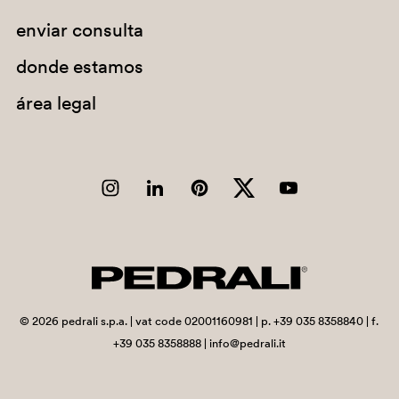
enviar consulta
Chad
Chile
donde estamos
China
área legal
Christmas Island
Cocos (Keeling) Islands
Colombia
Comoros
Congo
Congo, Democratic Republic of the
Cook Islands
©
2026
pedrali s.p.a. | vat code 02001160981 | p. +39 035 8358840 | f.
+39 035 8358888 | info@pedrali.it
Costa Rica
Côte d'Ivoire