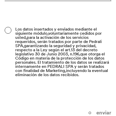
Bangladesh
Barbados
Belarus
Los datos insertados y enviados mediante el
siguiente módulo,voluntariamente cedidos por
Belgium
usted,para la activación de los servicios
requeridos, serán tratados por parte de Pedrali
Belize
SPA,garantizando la seguridad y privacidad,
respecto a la Ley según el art.13 del decreto
legislativo 30 de Junio 2003, n.196,que otorga el
Benin
Código en materia de la protección de los datos
personales. El tratamiento de los datos se realizará
Bermuda
internamente en PEDRALI SPA y serán tratados
con finalidad de Marketing,incluyendo la eventual
Bhutan
eliminación de los datos recibidos.
Bolivia (Plurinational State of)
Bonaire, Sint Eustatius and Saba
Bosnia and Herzegovina
Botswana
enviar