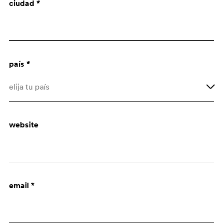
ciudad *
Arquitecto
Dept. de compras
país *
elija tu país
Afghanistan
website
Åland Islands
Albania
Algeria
email *
American Samoa
Andorra