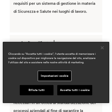
requisiti per un sistema di gestione in materia
di Sicurezza e Salute nei luoghi di lavoro.
scarica il certificato
Cliccando su “Accetta tutti i cookie”, l'utente accetta di memorizzare i
cookie sul dispositivo per migliorare la navigazione del sito, analizzare
l'utilizzo del sito e assistere nelle nostre attività di marketing.
UNI EN ISO 9001:2015
Impostazioni cookie
Rifiuta tutti
Accetta tutti i cookie
La norma ISO 9001:2015 definisce i requisiti
necessari in un'ottica di standardizzazione dei
processi aziendali al fine di garantire la