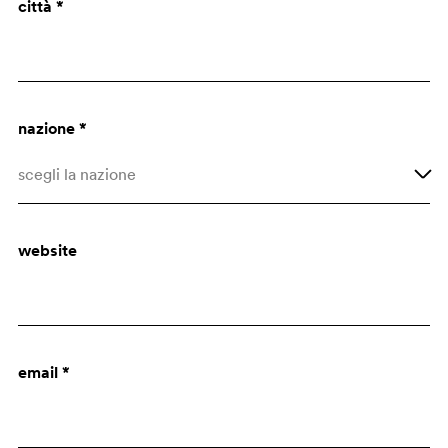
città *
Architetto
Uff. Acquisti
nazione *
scegli la nazione
Afghanistan
website
Albania
Algeria
Altre nazioni
email *
Andorra
Angola