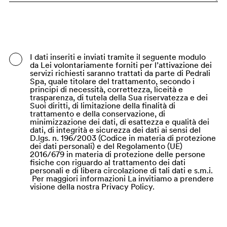
Bangladesh
Barbados
Belgio
I dati inseriti e inviati tramite il seguente modulo
da Lei volontariamente forniti per l’attivazione dei
Belize
servizi richiesti saranno trattati da parte di Pedrali
Spa, quale titolare del trattamento, secondo i
Benin
principi di necessità, correttezza, liceità e
trasparenza, di tutela della Sua riservatezza e dei
Suoi diritti, di limitazione della finalità di
Bermuda
trattamento e della conservazione, di
minimizzazione dei dati, di esattezza e qualità dei
Bhutan
dati, di integrità e sicurezza dei dati ai sensi del
D.lgs. n. 196/2003 (Codice in materia di protezione
Bielorussia
dei dati personali) e del Regolamento (UE)
2016/679 in materia di protezione delle persone
Bolivia
fisiche con riguardo al trattamento dei dati
personali e di libera circolazione di tali dati e s.m.i.
Per maggiori informazioni La invitiamo a prendere
Bosnia ed Erzegovina
visione della nostra Privacy Policy.
Botswana
Brasile