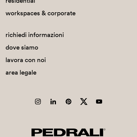
residential
Colombia
workspaces & corporate
Comore
Congo
richiedi informazioni
Corea del Nord
dove siamo
Corea del Sud
lavora con noi
Costa d'Avorio
area legale
Costa Rica
Croazia
Cuba
Curaçao
Danimarca
Dominica