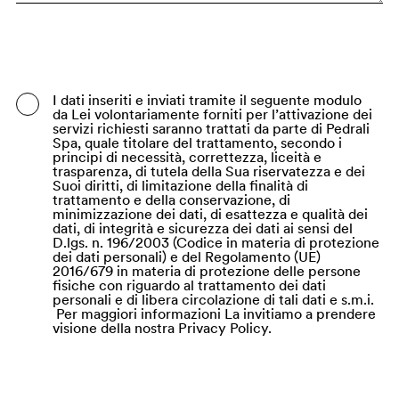
Bangladesh
Barbados
Belgio
I dati inseriti e inviati tramite il seguente modulo
da Lei volontariamente forniti per l’attivazione dei
Belize
servizi richiesti saranno trattati da parte di Pedrali
Spa, quale titolare del trattamento, secondo i
Benin
principi di necessità, correttezza, liceità e
trasparenza, di tutela della Sua riservatezza e dei
Suoi diritti, di limitazione della finalità di
Bermuda
trattamento e della conservazione, di
minimizzazione dei dati, di esattezza e qualità dei
Bhutan
dati, di integrità e sicurezza dei dati ai sensi del
D.lgs. n. 196/2003 (Codice in materia di protezione
Bielorussia
dei dati personali) e del Regolamento (UE)
2016/679 in materia di protezione delle persone
Bolivia
fisiche con riguardo al trattamento dei dati
personali e di libera circolazione di tali dati e s.m.i.
Per maggiori informazioni La invitiamo a prendere
Bosnia ed Erzegovina
visione della nostra Privacy Policy.
Botswana
Brasile