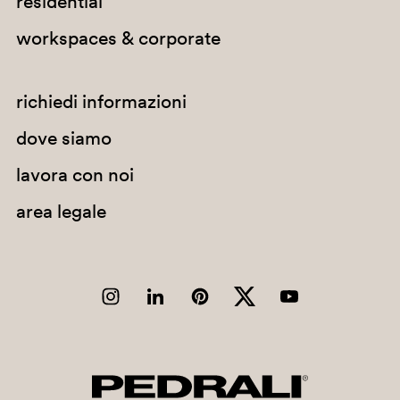
residential
Colombia
workspaces & corporate
Comore
Congo
richiedi informazioni
Corea del Nord
dove siamo
Corea del Sud
lavora con noi
Costa d'Avorio
area legale
Costa Rica
Croazia
Cuba
Curaçao
Danimarca
Dominica