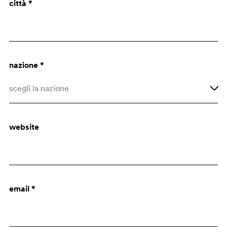
città *
Architetto
Uff. Acquisti
nazione *
scegli la nazione
Afghanistan
website
Albania
Algeria
Altre nazioni
email *
Andorra
Angola