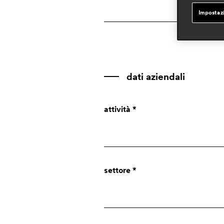
Impostaz
dati aziendali
attività *
Azienda
settore *
Designer
Press
Privato