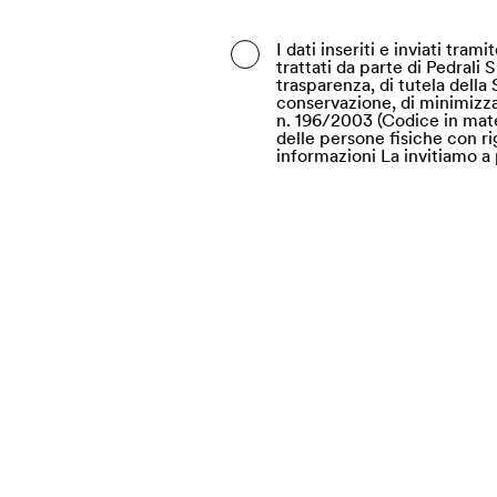
Belgio
I dati inseriti e inviati tra
trattati da parte di Pedrali 
Belize
trasparenza, di tutela della 
conservazione, di minimizzazi
Benin
n. 196/2003 (Codice in mate
delle persone fisiche con rig
informazioni La invitiamo a 
Bermuda
Bhutan
Bielorussia
Bolivia
Bosnia ed Erzegovina
Botswana
Brasile
Brunei
Bulgaria