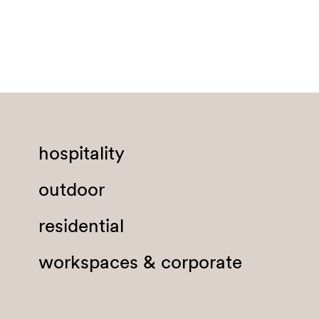
Burkina Faso
Burundi
Cambogia
Camerun
Canada
Capo Verde
hospitality
Ciad
outdoor
Cile
Cina
residential
Cipro
workspaces & corporate
Città dal Vaticano
Colombia