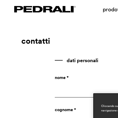
prodot
contatti
dati personali
nome *
Cliccando su 
cognome *
navigazione d