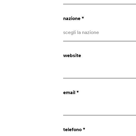
nazione *
scegli la nazione
Afghanistan
website
Albania
Algeria
Altre nazioni
chi siamo
email *
Andorra
Angola
azienda
Anguilla
innovazione
telefono *
Antartide