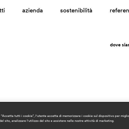
ti
azienda
sostenibilità
refere
dove si
“Accetta tutti i cookie”, l'utente accetta di memorizzare i cookie sul dispositivo per miglio
el sito, analizzare l'utilizzo del sito e assistere nelle nostre attività di marketing.