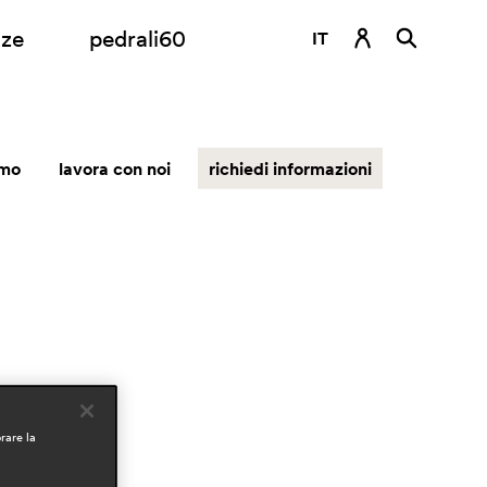
nze
pedrali60
IT
DE
EN
amo
lavora con noi
richiedi informazioni
ES
FR
RU
rare la