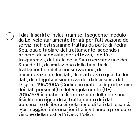
Bangladesh
Barbados
Belgio
I dati inseriti e inviati tramite il seguente modulo
da Lei volontariamente forniti per l’attivazione dei
Belize
servizi richiesti saranno trattati da parte di Pedrali
Spa, quale titolare del trattamento, secondo i
Benin
principi di necessità, correttezza, liceità e
trasparenza, di tutela della Sua riservatezza e dei
Suoi diritti, di limitazione della finalità di
Bermuda
trattamento e della conservazione, di
minimizzazione dei dati, di esattezza e qualità dei
Bhutan
dati, di integrità e sicurezza dei dati ai sensi del
D.lgs. n. 196/2003 (Codice in materia di protezione
Bielorussia
dei dati personali) e del Regolamento (UE)
2016/679 in materia di protezione delle persone
Bolivia
fisiche con riguardo al trattamento dei dati
personali e di libera circolazione di tali dati e s.m.i.
Per maggiori informazioni La invitiamo a prendere
Bosnia ed Erzegovina
visione della nostra Privacy Policy.
Botswana
Brasile