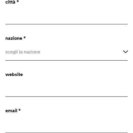
città *
Architetto
Uff. Acquisti
nazione *
scegli la nazione
Afghanistan
website
Albania
Algeria
Altre nazioni
email *
Andorra
Angola