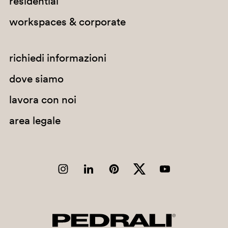
residential
Colombia
workspaces & corporate
Comore
Congo
richiedi informazioni
Corea del Nord
dove siamo
Corea del Sud
lavora con noi
Costa d'Avorio
area legale
Costa Rica
Croazia
Cuba
Curaçao
Danimarca
Dominica