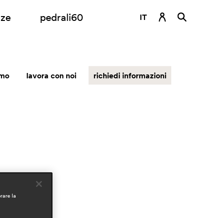
nze
pedrali60
IT
DE
EN
amo
lavora con noi
richiedi informazioni
ES
FR
RU
rare la