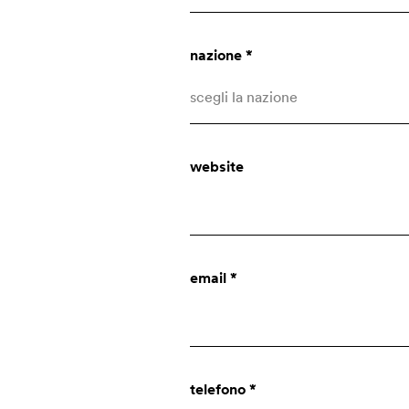
nazione *
scegli la nazione
Afghanistan
website
Albania
Algeria
Altre nazioni
chi siamo
email *
Andorra
Angola
azienda
Anguilla
innovazione
telefono *
Antartide