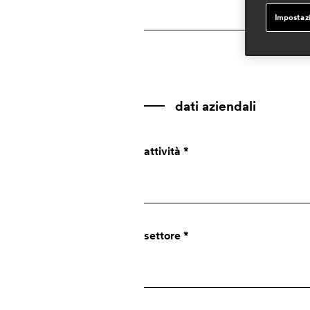
Impostaz
dati aziendali
attività *
Azienda
settore *
Designer
Press
Privato