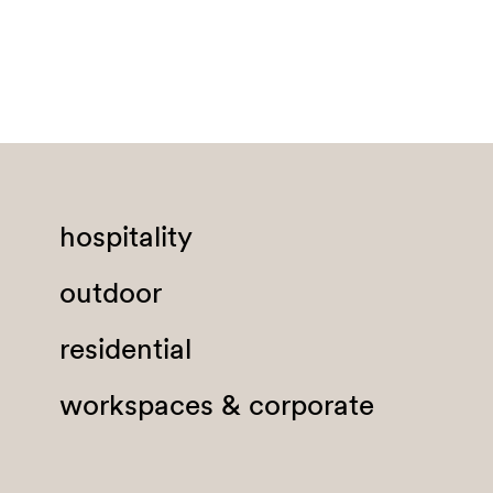
Burkina Faso
Burundi
Cambogia
Camerun
Canada
Capo Verde
hospitality
Ciad
outdoor
Cile
Cina
residential
Cipro
workspaces & corporate
Città dal Vaticano
Colombia