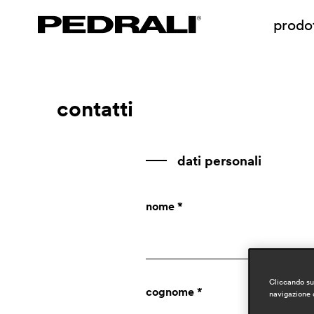
prodot
contatti
dati personali
nome *
Cliccando su 
cognome *
navigazione d