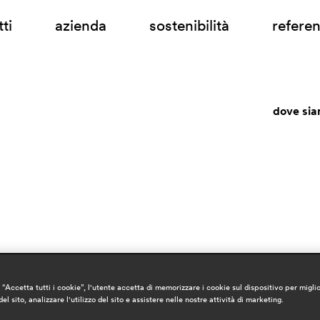
ti
azienda
sostenibilità
refere
dove si
“Accetta tutti i cookie”, l'utente accetta di memorizzare i cookie sul dispositivo per miglio
el sito, analizzare l'utilizzo del sito e assistere nelle nostre attività di marketing.