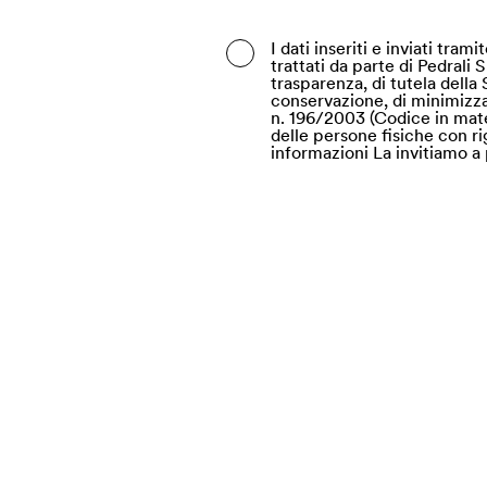
Belgio
I dati inseriti e inviati tra
trattati da parte di Pedrali 
Belize
trasparenza, di tutela della 
conservazione, di minimizzazi
Benin
n. 196/2003 (Codice in mate
delle persone fisiche con rig
informazioni La invitiamo a 
Bermuda
Bhutan
Bielorussia
Bolivia
Bosnia ed Erzegovina
Botswana
Brasile
Brunei
Bulgaria