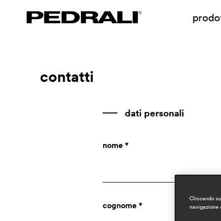
prodot
contatti
dati personali
nome *
Cliccando su 
cognome *
navigazione d