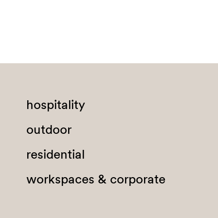
Burkina Faso
Burundi
Cambogia
Camerun
Canada
Capo Verde
hospitality
Ciad
outdoor
Cile
Cina
residential
Cipro
workspaces & corporate
Città dal Vaticano
Colombia