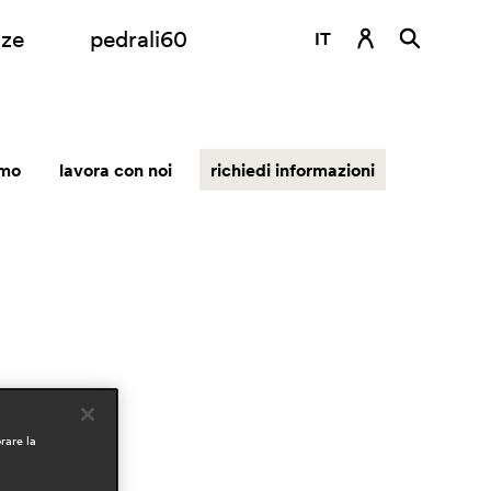
nze
pedrali60
IT
DE
EN
amo
lavora con noi
richiedi informazioni
ES
FR
RU
rare la