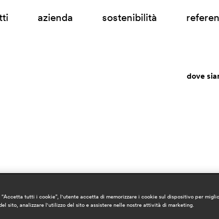
ti
azienda
sostenibilità
refere
dove si
“Accetta tutti i cookie”, l'utente accetta di memorizzare i cookie sul dispositivo per miglio
el sito, analizzare l'utilizzo del sito e assistere nelle nostre attività di marketing.