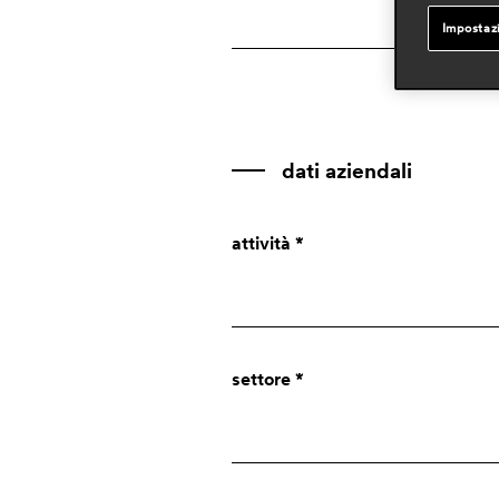
Impostaz
dati aziendali
attività *
Azienda
settore *
Designer
Press
Privato