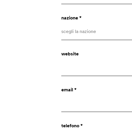
nazione *
scegli la nazione
Afghanistan
website
Albania
Algeria
Altre nazioni
chi siamo
email *
Andorra
Angola
azienda
Anguilla
innovazione
telefono *
Antartide