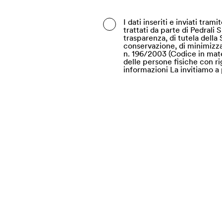
Belgio
I dati inseriti e inviati tra
trattati da parte di Pedrali 
Belize
trasparenza, di tutela della 
conservazione, di minimizzazi
Benin
n. 196/2003 (Codice in mate
delle persone fisiche con rig
informazioni La invitiamo a 
Bermuda
Bhutan
Bielorussia
Bolivia
Bosnia ed Erzegovina
Botswana
Brasile
Brunei
Bulgaria