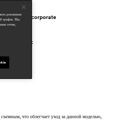
бласти
ospitality
вать рекламные
workspace & corporate
ой трафик. Мы
esidential
ным сетям,
татьи в прессе
contract book
ct 2020, italy
okie
 съемным, что облегчает уход за данной моделью,