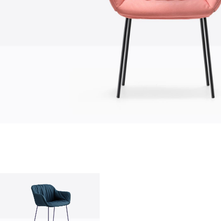
О нас
company