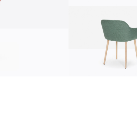
Информация
news
s