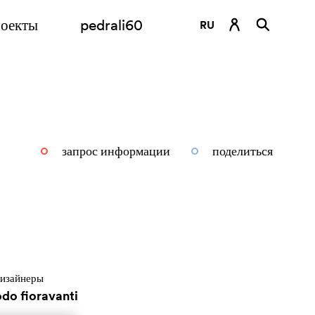
оекты
pedrali60
RU
DE
EN
ES
FR
запрос информации
поделиться
IT
изайнеры
odo fioravanti