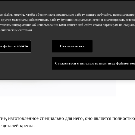
о
h
м файлы cookie, чтобы обеспечивать правильную работу нашего веб-сайта, персонализиро
 другие материалы, обеспечивать работу функций социальных сетей и анализировать сетев
r
тавляем информацию об использовании вами нашего веб-сайта своим партнерам по социаль
алитическим системам.
с
и файлов cookie
Отклонить все
o
Согласиться с использованием всех файлов co
ие, изготовленное специально для него, оно является полностью
 деталей кресла.