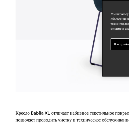
Мы используе
объявления и
также предос
рекламе и ан
Настройк
Кресло Babila XL отличает набивное текстильное покрыт
позволяет проводить чистку и техническое обслуживание