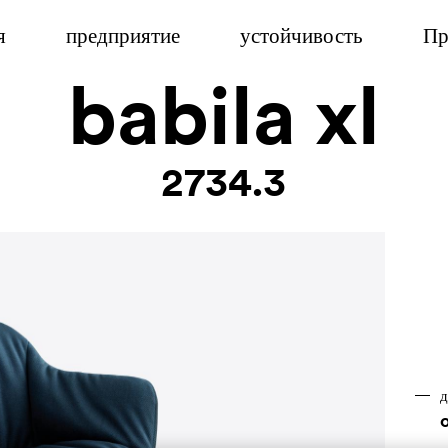
я
предприятие
устойчивость
Пр
babila xl
2734.3
д