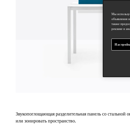
Мы используе
объявления и
также предос
рекламе и ан
Настройк
Звукопоглощающая разделительная панель со стальной ок
или зонировать пространство.