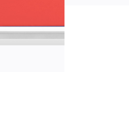
Информация
news
s