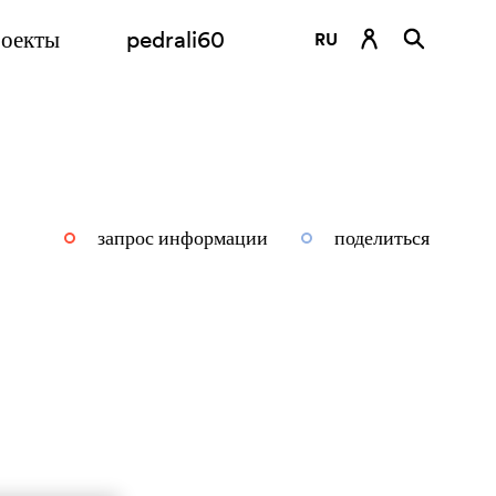
оекты
pedrali60
RU
DE
EN
ES
FR
запрос информации
поделиться
IT