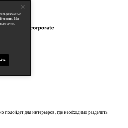
изайнеры
pedrali r&d
вать рекламные
ой трафик. Мы
бласти
ным сетям,
workspace & corporate
okie
о подойдет для интерьеров, где необходимо разделить