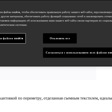
д
м файлы cookie, чтобы обеспечивать правильную работу нашего веб-сайта, персонализиро
 другие материалы, обеспечивать работу функций социальных сетей и анализировать сетев
о
тавляем информацию об использовании вами нашего веб-сайта своим партнерам по социаль
алитическим системам.
и файлов cookie
Отклонить все
Согласиться с использованием всех файлов co
антовкой по периметру, отделанная съемным текстилем, идеальн