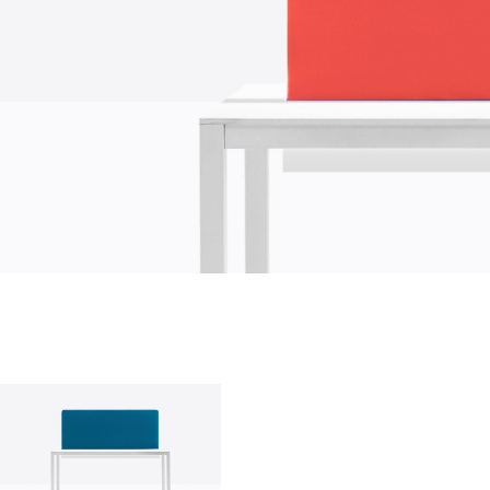
О нас
company