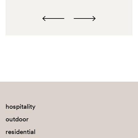
0719
WHITE
hospitality
VE-BI
outdoor
0791
residential