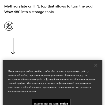
Methacrylate or HPL top that allows to turn the pouf
Wow 480 into a storage table.
Мы используем файлы cookie, чтобы обеспечивать правильную работу
дизайнеры
нашего веб-сайта, персонализировать рекламные объявления и другие
claudio dondoli & marco pocci
материалы, обеспечивать работу функций социальных сетей и анализировать
сетевой трафик. Мы также предоставляем информацию об использовании
области
вами нашего веб-сайта своим партнерам по социальным сетям, рекламе и
аналитическим системам.
hospitality
workspace & corporate
outdoor
Настройки файлов cookie