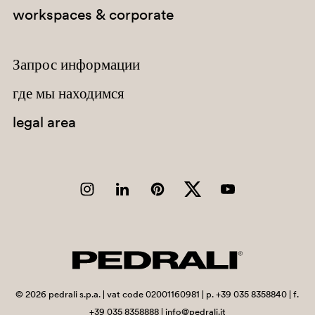
workspaces & corporate
851
Запрос информации
где мы находимся
legal area
GI-BI
0789
247
©
2026
pedrali s.p.a. | vat code 02001160981 | p. +39 035 8358840 | f.
+39 035 8358888 | info@pedrali.it