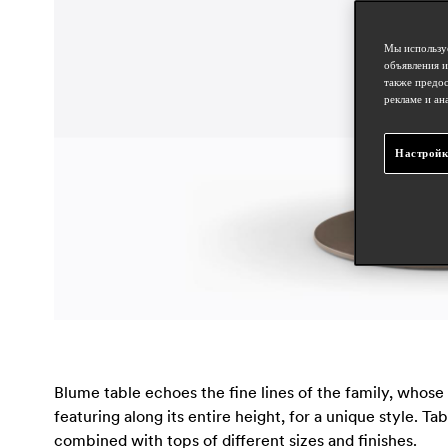
Мы используе
объявления и
также предос
рекламе и ан
Настройк
Blume table echoes the fine lines of the family, whos
featuring along its entire height, for a unique style. T
combined with tops of different sizes and finishes.