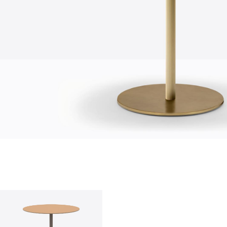
О нас
company