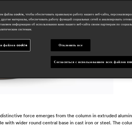
о
h
м файлы cookie, чтобы обеспечивать правильную работу нашего веб-сайта, персонализиро
 другие материалы, обеспечивать работу функций социальных сетей и анализировать сетев
тавляем информацию об использовании вами нашего веб-сайта своим партнерам по социаль
алитическим системам.
с
j
и файлов cookie
Отклонить все
Согласиться с использованием всех файлов co
e distinctive force emerges from the column in extruded alumin
able with wider round central base in cast iron or steel. The c