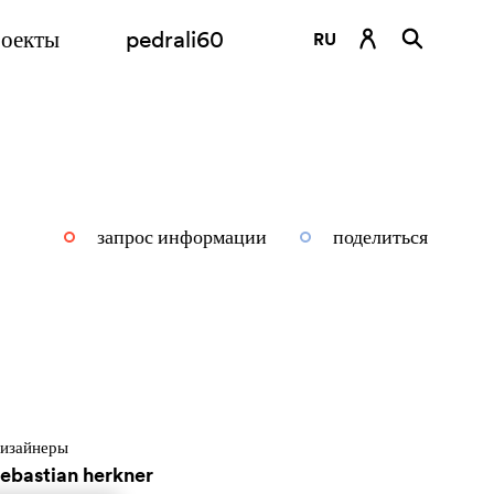
оекты
pedrali60
RU
DE
EN
ES
FR
запрос информации
поделиться
IT
изайнеры
sebastian herkner