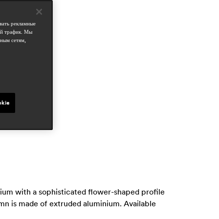
бласти
ospitality
вать рекламные
outdoor
ой трафик. Мы
ным сетям,
татьи в прессе
domus
une 2025, italy
okie
ium with a sophisticated flower-shaped profile
olumn is made of extruded aluminium. Available