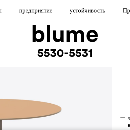
я
предприятие
устойчивость
Пр
blume
5530-5531
д