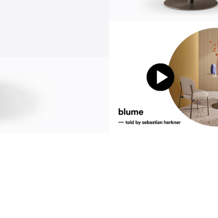
Информация
news
s