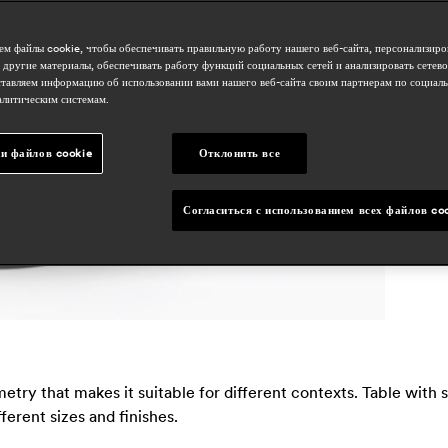
м файлы cookie, чтобы обеспечивать правильную работу нашего веб-сайта, персонализиро
с
 другие материалы, обеспечивать работу функций социальных сетей и анализировать сетев
тавляем информацию об использовании вами нашего веб-сайта своим партнерам по социаль
m
алитическим системам.
n
и файлов cookie
Отклонить все
s
Согласиться с использованием всех файлов co
etry that makes it suitable for different contexts. Table with 
ferent sizes and finishes.