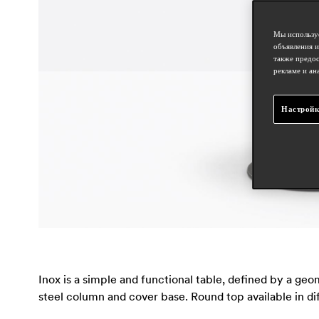
Мы используе
объявления и
также предос
рекламе и ан
Настройк
Inox is a simple and functional table, defined by a geom
steel column and cover base. Round top available in dif