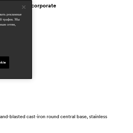
workspace & corporate
вать рекламные
татьи в прессе
ой трафик. Мы
elle decor
ным сетям,
ar 2022, italy
domus
ov 2019, italy
ioarch
ept 2019, italy
okie
sand-blasted cast-iron round central base, stainless