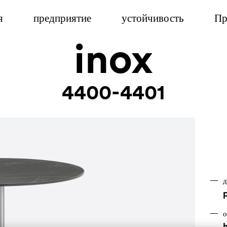
я
предприятие
устойчивость
Пр
inox
4400-4401
д
о
h