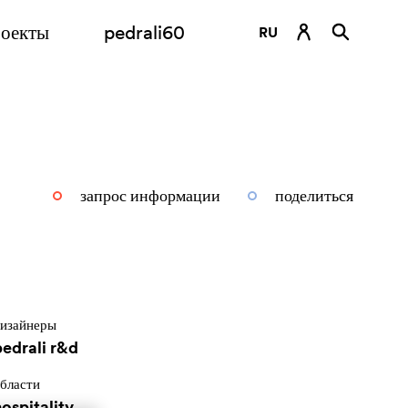
оекты
pedrali60
RU
DE
EN
ES
FR
запрос информации
поделиться
IT
изайнеры
pedrali r&d
бласти
ospitality