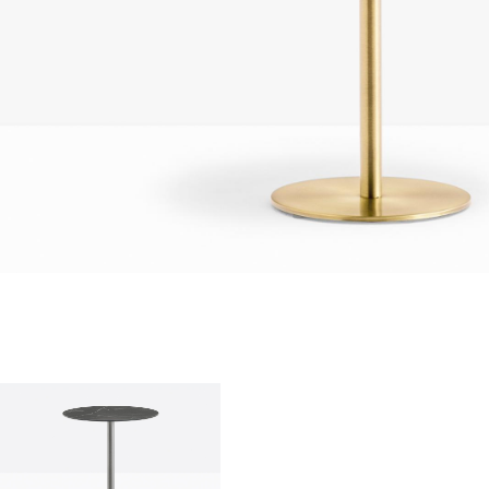
О нас
company