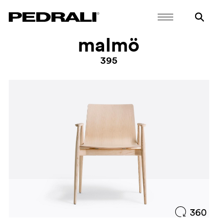
malmö
395