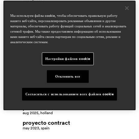
дизайнеры
cazzaniga mandelli pagliarulo
Мы используем файлы cookie, чтобы обеспечивать правильную работу
области
нашего веб-сайта, персонализировать рекламные объявления и другие
материалы, обеспечивать работу функций социальных сетей и анализировать
hospitality
сетевой трафик. Мы также предоставляем информацию об использовании
residential
вами нашего веб-сайта своим партнерам по социальным сетям, рекламе и
аналитическим системам.
награды
Настройки файлов cookie
Отклонить все
статьи в прессе
domus
Согласиться с использованием всех файлов cookie
mar 2026, italy
pi
aug 2025, holland
proyecto contract
may 2023, spain