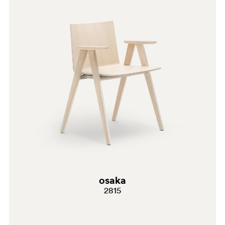
GC
osaka
2815