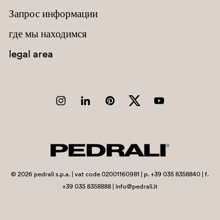
Запрос информации
где мы находимся
legal area
G78
H142
H40
E03
C93
©
2026
pedrali s.p.a. | vat code 02001160981 | p. +39 035 8358840 | f.
+39 035 8358888 | info@pedrali.it