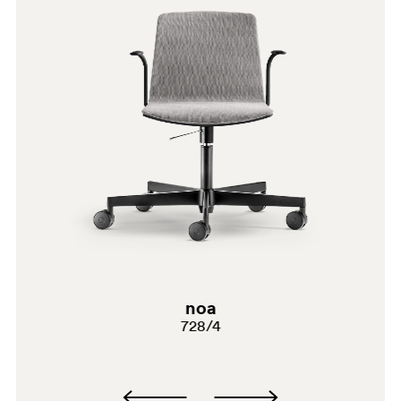
E07
C90
G191
H140
noa
G183
728/4
E08
C94