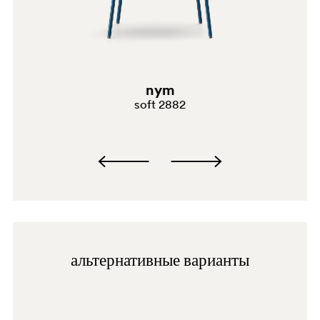
G181
E02
C61
nym
soft 2882
G190
альтернативные варианты
D123
G185