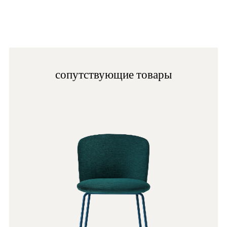
G192
D121
G182
сопутствующие товары
E06
C60
LU
G69
D122