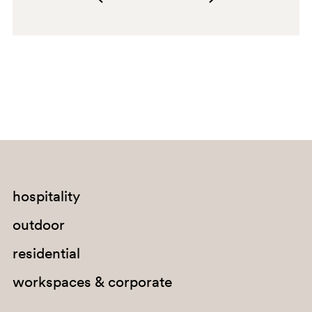
G67
H141
hospitality
G184
outdoor
E04
residential
C95
workspaces & corporate