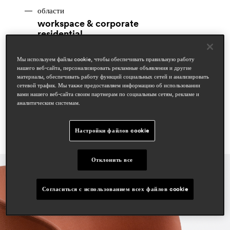
области
workspace & corporate
residential
статьи в прессе
Мы используем файлы cookie, чтобы обеспечивать правильную работу
deco journal
нашего веб-сайта, персонализировать рекламные объявления и другие
dec 2022, south korea
материалы, обеспечивать работу функций социальных сетей и анализировать
сетевой трафик. Мы также предоставляем информацию об использовании
вами нашего веб-сайта своим партнерам по социальным сетям, рекламе и
аналитическим системам.
Настройки файлов cookie
Отклонить все
Согласиться с использованием всех файлов cookie