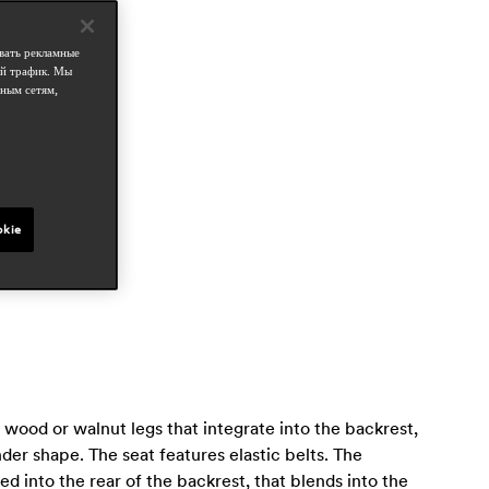
бласти
ospitality
вать рекламные
esidential
ой трафик. Мы
ным сетям,
татьи в прессе
room
un 2026, spain
okie
h wood or walnut legs that integrate into the backrest,
nder shape. The seat features elastic belts. The
d into the rear of the backrest, that blends into the