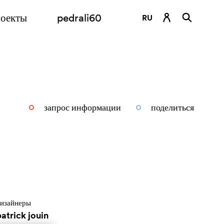
оекты
pedrali60
RU
DE
EN
ES
FR
запрос информации
поделиться
IT
изайнеры
atrick jouin