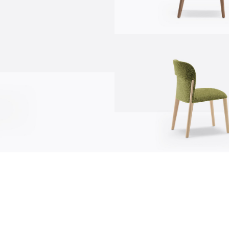
Информация
news
s