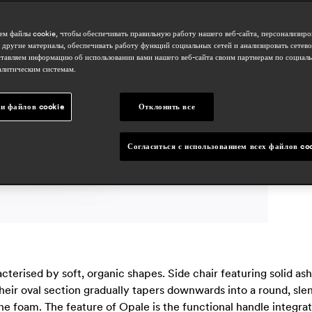
о
h
м файлы cookie, чтобы обеспечивать правильную работу нашего веб-сайта, персонализиро
r
 другие материалы, обеспечивать работу функций социальных сетей и анализировать сетев
тавляем информацию об использовании вами нашего веб-сайта своим партнерам по социаль
алитическим системам.
с
j
и файлов cookie
Отклонить все
Согласиться с использованием всех файлов co
cterised by soft, organic shapes. Side chair featuring solid as
 Their oval section gradually tapers downwards into a round, sle
 foam. The feature of Opale is the functional handle integrate