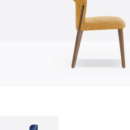
О нас
company