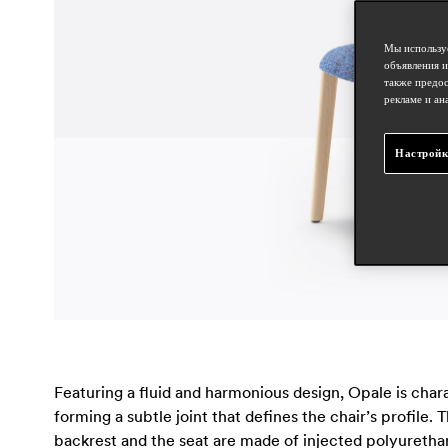
Мы используе
объявления и
также предос
рекламе и ан
Настройк
Featuring a fluid and harmonious design, Opale is chara
forming a subtle joint that defines the chair’s profile.
backrest and the seat are made of injected polyurethane