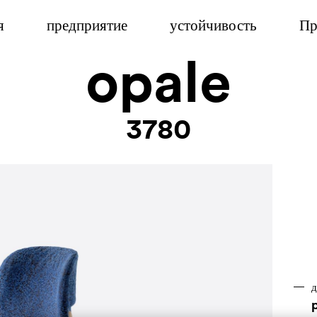
я
предприятие
устойчивость
Пр
opale
3780
д
p